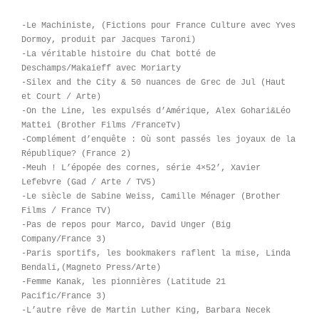
-Le Machiniste, (Fictions pour France Culture avec Yves
Dormoy, produit par Jacques Taroni)
-La véritable histoire du Chat botté de
Deschamps/Makaieff avec Moriarty
-Silex and the City & 50 nuances de Grec de Jul (Haut
et Court / Arte)
-On the Line, les expulsés d’Amérique, Alex Gohari&Léo
Mattei (Brother Films /FranceTv)
-Complément d’enquête : Où sont passés les joyaux de la
République? (France 2)
-Meuh ! L’épopée des cornes, série 4×52’, Xavier
Lefebvre (Gad / Arte / TV5)
-Le siècle de Sabine Weiss, Camille Ménager (Brother
Films / France TV)
-Pas de repos pour Marco, David Unger (Big
Company/France 3)
-Paris sportifs, les bookmakers raflent la mise, Linda
Bendali,(Magneto Press/Arte)
-Femme Kanak, les pionnières (Latitude 21
Pacific/France 3)
-L’autre rêve de Martin Luther King, Barbara Necek