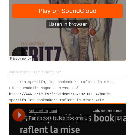
Antoineberjeaut
·
Fritz l’éléphant, Arte
– Paris sportifs, les bookmakers raflent la mise,
Linda Bendali/ Magneto Press, 83′
https://www.arte.tv/fr/videos/107182-000-A/paris-
sportifs-les-bookmakers-raflent-la-mise/
Arte