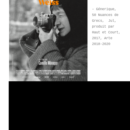
– Génerique,
50 Nuances de
Grecs, Jul,
produit par
Haut et Court,
2017, Arte
2018-2020