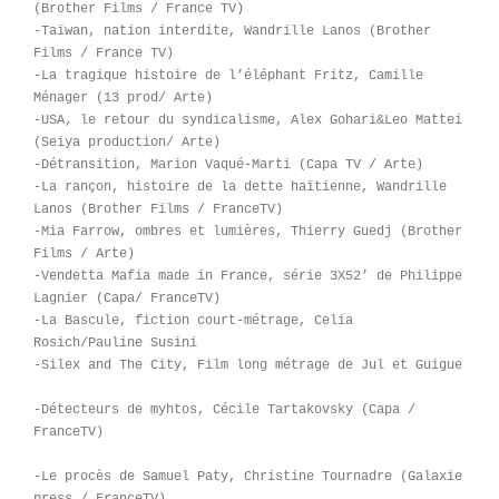
(Brother Films / France TV)
-Taïwan, nation interdite, Wandrille Lanos (Brother
Films / France TV)
-La tragique histoire de l’éléphant Fritz, Camille
Ménager (13 prod/ Arte)
-USA, le retour du syndicalisme, Alex Gohari&Leo Mattei
(Seiya production/ Arte)
-Détransition, Marion Vaqué-Marti (Capa TV / Arte)
-La rançon, histoire de la dette haïtienne, Wandrille
Lanos (Brother Films / FranceTV)
-Mia Farrow, ombres et lumières, Thierry Guedj (Brother
Films / Arte)
-Vendetta Mafia made in France, série 3X52’ de Philippe
Lagnier (Capa/ FranceTV)
-La Bascule, fiction court-métrage, Celia
Rosich/Pauline Susini
-Silex and The City, Film long métrage de Jul et Guigue
-Détecteurs de myhtos, Cécile Tartakovsky (Capa /
FranceTV)
-Le procès de Samuel Paty, Christine Tournadre (Galaxie
press / FranceTV)