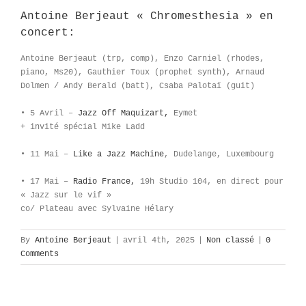
Antoine Berjeaut «
Chromesthesia
» en
concert:
Antoine Berjeaut (trp, comp), Enzo Carniel (rhodes,
piano, Ms20), Gauthier Toux (prophet synth), Arnaud
Dolmen / Andy Berald (batt), Csaba Palotaï (guit)
• 5 Avril –
Jazz Off Maquizart,
Eymet
+ invité spécial Mike Ladd
• 11 Mai –
Like a Jazz Machine
, Dudelange, Luxembourg
• 17 Mai –
Radio France,
19h Studio 104, en direct pour
« Jazz sur le vif »
co/ Plateau avec Sylvaine Hélary
By
Antoine Berjeaut
|
avril 4th, 2025
|
Non classé
|
0
Comments