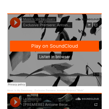
Music Is My Sanctuary
·
Exclusive Premiere: Antoine Berjeaut "Walk"